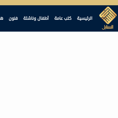
لتجاوز
لى
لمحتوى
الرئيسية
كتب عامة
أطفال وناشئة
فنون
هد