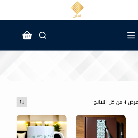
لتجاوز
لى
لمحتوى
عربة
التسوق
عرض ⁦4⁩ من كل النتائج