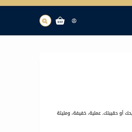
عربة
التسوق
حك أو حقيبتك. عملية، خفيفة، ومليئة