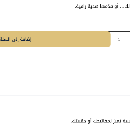
لك… أو قدّمها هدية راقية.
إضافة إلى السلة
سة تميز لمفاتيحك أو حقيبتك.