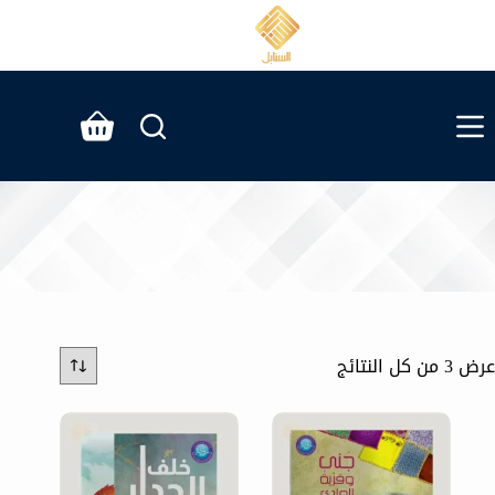
لتجاوز
لى
لمحتوى
عربة
التسوق
عرض ⁦3⁩ من كل النتائج