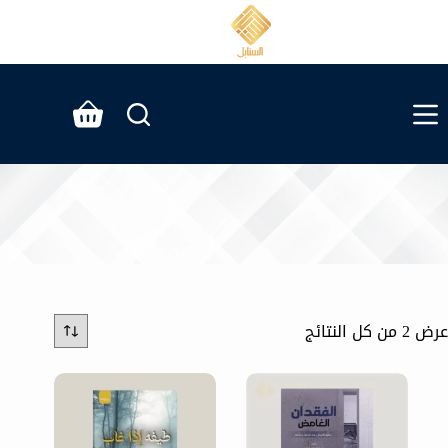
لتجاوز
لى
لمحتوى
عربة
التسوق
عرض ⁦2⁩ من كل النتائج