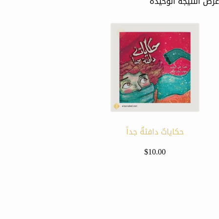
عرض النتيجة الوحيدة
حكاياتٌ دافئةٌ جداً
$
10.00