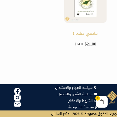
فاتتني صلاة!!
$
21.00
$
24.00
السعر
السعر
الحالي
الأصلي
هو:
هو:
$24.00.
$21.00.
🔄 سياسة الإرجاع والاستبدال
🚚 سياسة الشحن والتوصيل
0
⚖️ الشروط والأحكام
🔒 سياسة الخصوصية
جميع الحقوق محفوظة © 2026 - متجر السنابل