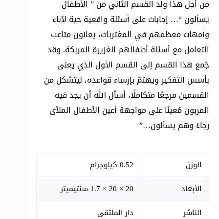
من أجل هذا ولد القسم الثاني من ” الأطفال
يسألون “… إجابات على أسئلة واقعية حية لآباء
وأمهات معظمهم في المغتربات، يعانون متاعب
التعامل مع أسئلة أطفالهم الغزيرة المربكة. وقد
جُمع هذا القسم إلى القسم الأول الذي يعنى
بأسس التفكير ويهتمّ بإرساء قواعده، ليتشكل من
القسمين مرجعًا متكاملًا، أسأل الله أن يجد فيه
المربون مُعينًا على مواجهة أعين الأطفال الملأى
رجاءً وهم يسألون…”
الوزن
0.52 كيلوجرام
الأبعاد
20 × 20 × 1.7 سنتيميتر
الناشر
دار الملتقى