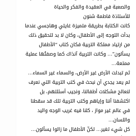
والصعبة في العقيدة والفكر والحياة
للأستاذة فاطمة شنون
كانت الكتابة بطريقة متميزة غايتي وهاجسي عندما
بدأت التوجه إلى الأطفال، وكان لا بد لتحقيق ذلك
من ارتياد مملكة التربية فكان كتاب “الأطفال
يسألون”… وكانت التربية آنذاك كما وصفتُها عملية
ممتعة…
ثم تبدلت الأرض غير الأرض، والسماء غير السماء…
لم يعد يجدي أن نبحث في كتب التربية التي نعرف
لنعالج مشكلات أطفالنا، ونجيب أسئلتهم، بل
اكتشفنا أننا وإياهم وكتب التربية تلك قد سقطنا
في عالم غير مواز ، كلنا فيه غريب الوجه واليد
واللسان…
كل شيء تغير… لكنّ الأطفال ما زالوا يسألون…