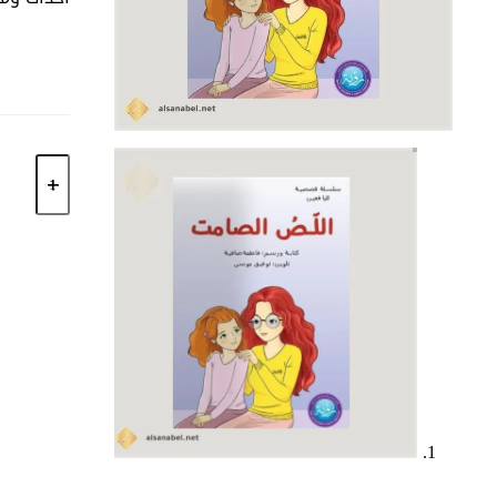
كمية
الّلص
الصامت