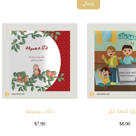
إرسال
ازُنا أصابَهُ خَلَل
ذكاء دعسوقة
$
7.90
$
8.00