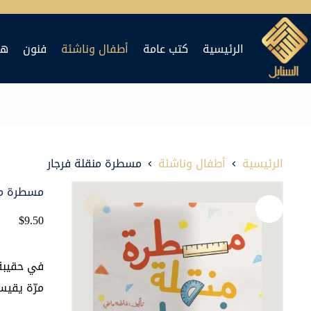
لتجاوز
لى
الرئيسية
كتب عامة
أطفال وناشئة
فنون
هد
لمحتوى
الرئيسية
أطفال وناشئة
مسطرة منقلة فرجار
مسطرة من
$
9.50
في حقيبة 
مرّة يقيس