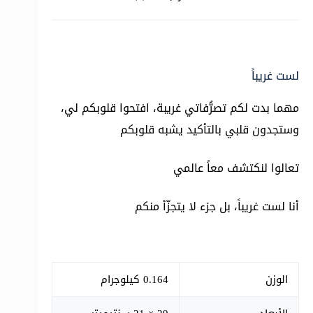
لست غريباً
مهما بدت لكم تصرُّفاتي غريبة، افتحوا قلوبكم لي،
وستجدون قلبي بالتأكيد يشبه قلوبكم
تعالوا لنكتشف معاً عالمي
أنا لست غريباً، بل جزء لا يتجزّأ منكم
الوزن
0.164 كيلوجرام