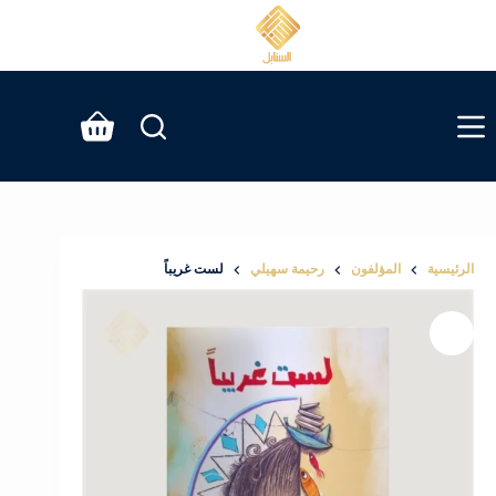
لتجاوز
لى
لمحتوى
عربة
التسوق
الرئيسية
المؤلفون
رحيمة سهيلي
لست غريباً