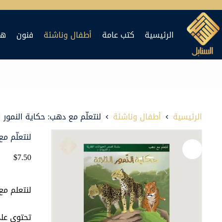
لتجاوز
لى
الرئيسية
كتب عامة
أطفال وناشئة
فنون
هد
لمحتوى
الرئيسية
أطفال وناشئة
لنتعلّم مع دهب: حكاية النمور ا
لنتعلّم مع
$
7.50
لنتعلم مع
تحتوي على