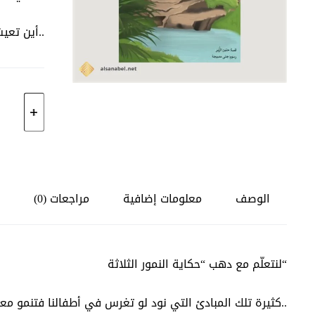
..أين تعي
كمية
لنتعلّم
مع
دهب:
حكاية
الوصف
معلومات إضافية
مراجعات (0)
النمور
الثلاثة
“لنتعلّم مع دهب “حكاية النمور الثلاثة
..كثيرة تلك المبادئ التي نود لو تغرس في أطفالنا فتنمو معه