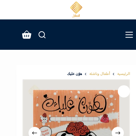
لتجاوز
لى
لمحتوى
عربة
التسوق
الرئيسية
أطفال وناشئة
هوّن عليك