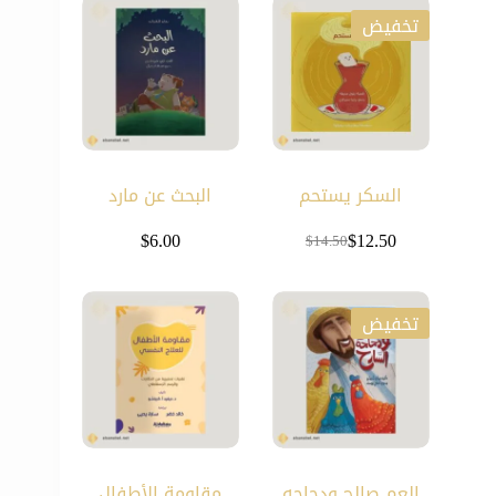
تخفيض
السكر يستحم
البحث عن مارد
$
6.00
$
12.50
$
14.50
السعر
السعر
الحالي
الأصلي
تخفيض
هو:
هو:
$14.50.
$12.50.
العم صالح ودجاجه
مقاومة الأطفال