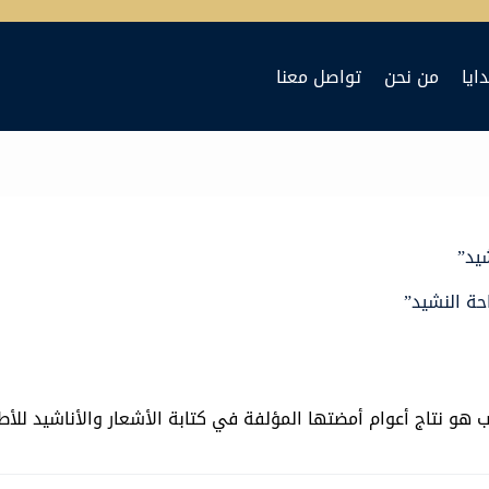
ايا
من نحن
تواصل معنا
يد”
حة النشيد”
ب هو نتاج أعوام أمضتها المؤلفة في كتابة الأشعار والأناشيد للأط