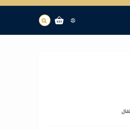
عربة
التسوق
فال