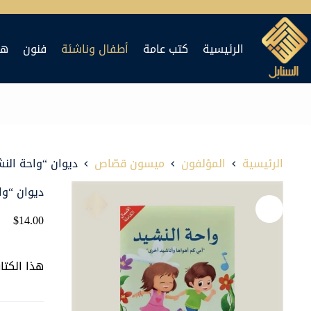
لتجاوز
لى
الرئيسية
كتب عامة
أطفال وناشئة
فنون
هد
لمحتوى
الرئيسية
المؤلفون
ميسون قصّاص
ديوان “واحة النش
ديوان “وا
$
14.00
هذا الكتا